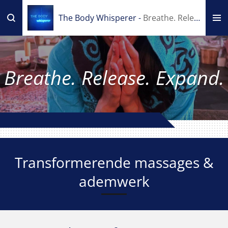
Ga
The Body Whisperer -
Breathe. Release. Expand.
direct
naar
de
hoofdinhoud
Breathe. Release. Expand.
Transformerende massages &
ademwerk