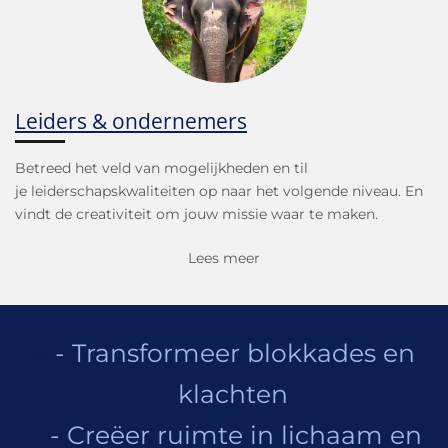
Leiders
& ondernemers
Betreed het veld van mogelijkheden en til
je leiderschapskwaliteiten op naar het volgende niveau. En
vindt de creativiteit om jouw missie waar te maken.
Lees meer
- Transformeer blokkades en
klachten
- Creëer ruimte in lichaam en