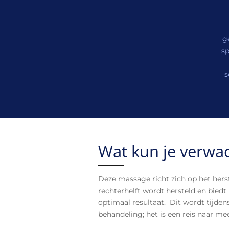
g
sp
s
Wat kun je verwa
Deze massage richt zich op het hers
rechterhelft wordt hersteld en biedt
optimaal resultaat. Dit wordt tijde
behandeling; het is een reis naar mee