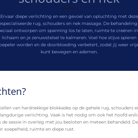
Ervaar diepe verlichting en een gevoel van opluchting met deze
especialiseerde rug, schouders en nek massage. De behandeling 
eciaal ontworpen om spanning los te laten, ruimte te creëren in
lichaam en je zenuwstelsel te kalmeren. Voel hoe stijve spieren
oepeler worden en de doorbloeding verbetert, zodat jij weer vrij
kunt bewegen en ademen.
chten?
tellen van hardnekkige blokkades op de gehele rug, schouders en
 langdurige verlichting. Vaak is het nodig om ook het hoofd en/
ns de sessie in overleg met jou besloten en meteen behandeld. D
r soepelheid, ruimte en diepe rust.