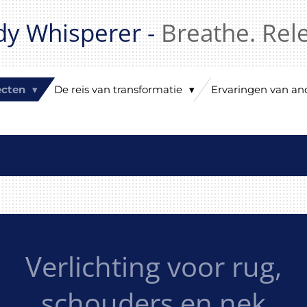
dy Whisperer -
Breathe. Rel
jecten
De reis van transformatie
Ervaringen van a
Verlichting voor rug,
schouders en nek