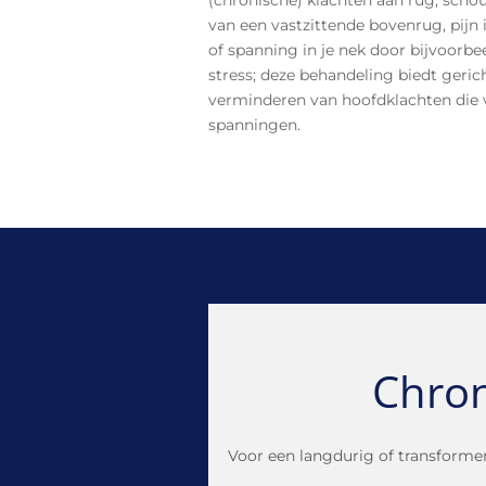
van een vastzittende bovenrug, pijn 
of spanning in je nek door bijvoorb
stress; deze behandeling biedt gerich
verminderen van hoofdklachten die 
spanningen.
Chron
Voor een langdurig of transformere