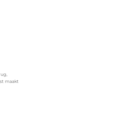
rug,
tst maakt