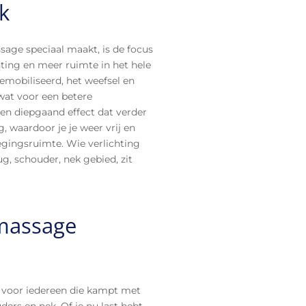
k
age speciaal maakt, is de focus
ting en meer ruimte in het hele
mobiliseerd, het weefsel en
at voor een betere
een diepgaand effect dat verder
g, waardoor je je weer vrij en
egingsruimte. Wie verlichting
ug, schouder, nek gebied, zit
 massage
t voor iedereen die kampt met
ders en nek. Of je nu last hebt