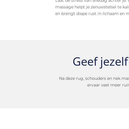
Laat de stress van alledag achter je.
massage helpt je zenuwstelsel te k
en brengt diepe rust in lichaam en 
Geef jezel
Na deze rug, schouders en nek massag
ervaar veel meer rui