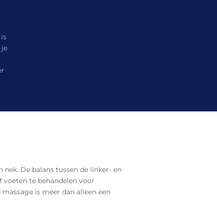
is
 je
er
 nek. De balans tussen de linker- en
of voeten te behandelen voor
e massage is meer dan alleen een