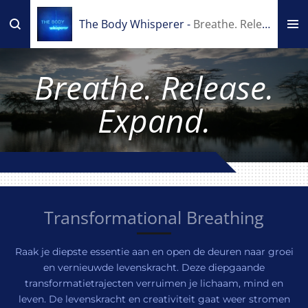
Ga
The Body Whisperer -
Breathe. Release. Expand.
direct
naar
de
Breathe. Release.
hoofdinhoud
Expand.
Transformational Breathing
Raak je diepste essentie aan en open de deuren naar groei
en vernieuwde levenskracht. Deze diepgaande
transformatietrajecten verruimen je lichaam, mind en
leven. De levenskracht en creativiteit gaat weer stromen