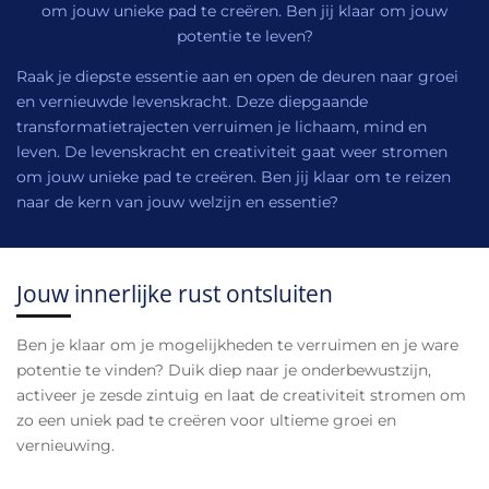
om jouw unieke pad te creëren. Ben jij klaar om jouw
potentie te leven?
Raak je diepste essentie aan en open de deuren naar groei
en vernieuwde levenskracht. Deze diepgaande
transformatietrajecten verruimen je lichaam, mind en
leven. De levenskracht en creativiteit gaat weer stromen
om jouw unieke pad te creëren. Ben jij klaar om te reizen
naar de kern van jouw welzijn en essentie?
Jouw innerlijke rust ontsluiten
Ben je klaar om je mogelijkheden te verruimen en je ware
potentie te vinden? Duik diep naar je onderbewustzijn,
activeer je zesde zintuig en laat de creativiteit stromen om
zo een uniek pad te creëren voor ultieme groei en
vernieuwing.